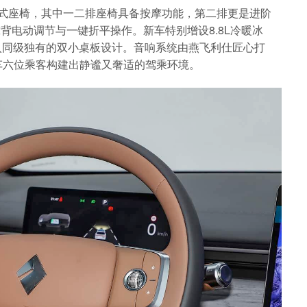
式座椅，其中一二排座椅具备按摩功能，第二排更是进阶
背电动调节与一键折平操作。新车特别增设8.8L冷暖冰
入同级独有的双小桌板设计。音响系统由燕飞利仕匠心打
车六位乘客构建出静谧又奢适的驾乘环境。