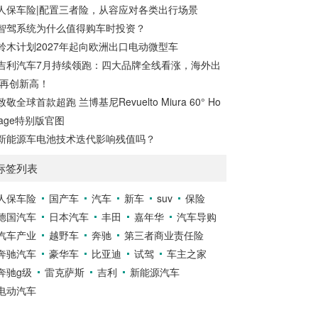
人保车险|配置三者险，从容应对各类出行场景
智驾系统为什么值得购车时投资？
铃木计划2027年起向欧洲出口电动微型车
吉利汽车7月持续领跑：四大品牌全线看涨，海外出
再创新高！
致敬全球首款超跑 兰博基尼Revuelto Miura 60° Ho
age特别版官图
新能源车电池技术迭代影响残值吗？
标签列表
人保车险
国产车
汽车
新车
suv
保险
德国汽车
日本汽车
丰田
嘉年华
汽车导购
汽车产业
越野车
奔驰
第三者商业责任险
奔驰汽车
豪华车
比亚迪
试驾
车主之家
奔驰g级
雷克萨斯
吉利
新能源汽车
电动汽车