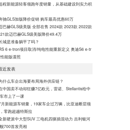
远程新能源轻客领跑年度销量，从基础建设到实力积
奔驰GLS加版降价促销 购车最高优惠60万
迈巴赫GLS级美版 全部在售 2024款 2023款 2022款
021款迈巴赫GLS级美版降价49.4万
长城是准备躺平了吗？
RS 6 e-tron项目取消/纯电性能重新定义 奥迪S6 e-tr
n性能版谍照
最近发表
为什么车企出海要布局海外供应链？
在中国卖不动却狂赚7亿欧元，雷诺、Stellantis给中
车市上了一课
7月新能源车销量，19家车企过万辆，比亚迪断层领
，零跑超越特斯拉
全新硬派中大型SUV 三电机四驱插混动力 吉利银河
舰700首发亮相