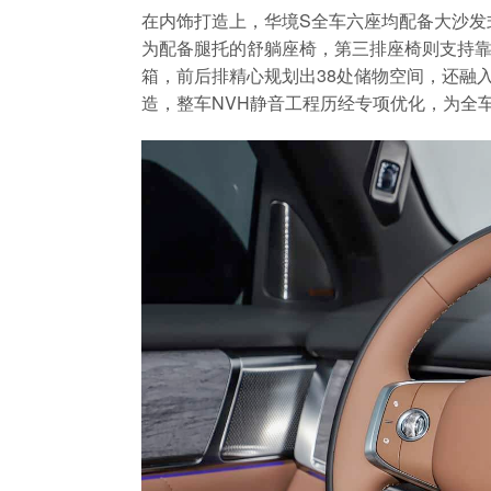
在内饰打造上，华境S全车六座均配备大沙发
为配备腿托的舒躺座椅，第三排座椅则支持靠
箱，前后排精心规划出38处储物空间，还融
造，整车NVH静音工程历经专项优化，为全