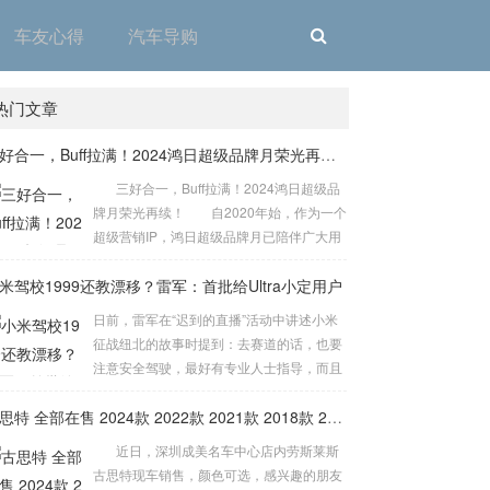
车友心得
汽车导购
热门文章
​三好合一，Buff拉满！2024鸿日超级品牌月荣光再续！
三好合一，Buff拉满！2024鸿日超级品
牌月荣光再续！ 自2020年始，作为一个
超级营销IP，鸿日超级品牌月已陪伴广大用
户走过4个年头，在2024年正式迎来第5年
米驾校1999还教漂移？雷军：首批给Ultra小定用户
的大考：如何给用户带来“新鲜感”？如何真
正让“利”于用户？如何让更多的人开好车？
日前，雷军在“迟到的直播”活动中讲述小米
面对这一系列的难题与挑战，2024鸿日超级
征战纽北的故事时提到：去赛道的话，也要
品牌月将“好产品”、“好优...
注意安全驾驶，最好有专业人士指导，而且
要经过专业训练，我们也正在商量把小米内
部的培训课程能不能搞成一个驾校，让我们
古思特 全部在售 2024款 2022款 2021款 2018款 2016款 2015款深圳成美名车中心劳斯莱斯古思特限时优惠 目前503万元起售
的用户也能够体验。 而小米驾校计划将为车
近日，深圳成美名车中心店内劳斯莱斯
主提供三项高级驾驶培训课程，包括内部高
古思特现车销售，颜色可选，感兴趣的朋友
级驾驶培训、赛道驾驶培训以及漂移培训。