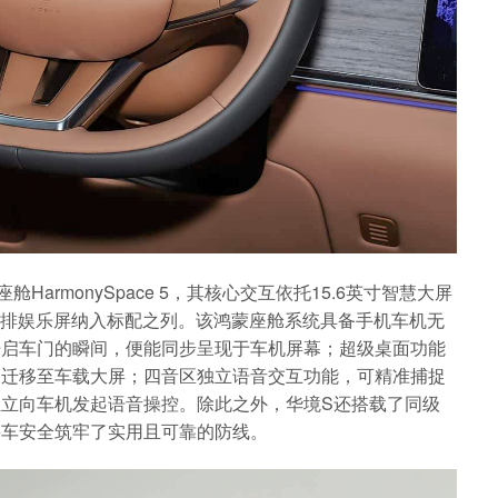
armonySpace 5，其核心交互依托15.6英寸智慧大屏
寸中排娱乐屏纳入标配之列。该鸿蒙座舱系统具备手机车机无
开启车门的瞬间，便能同步呈现于车机屏幕；超级桌面功能
缝迁移至车载大屏；四音区独立语音交互功能，可精准捕捉
立向车机发起语音操控。除此之外，华境S还搭载了同级
停车安全筑牢了实用且可靠的防线。