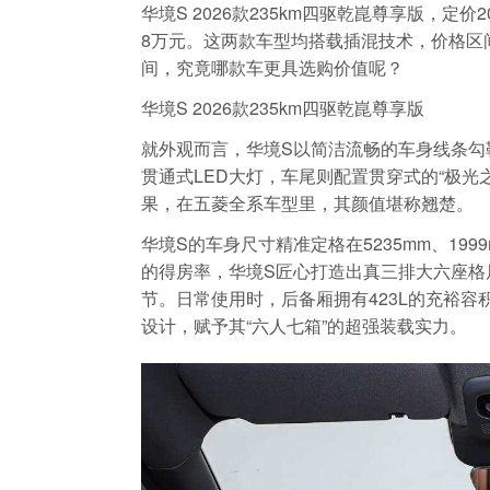
华境S 2026款235km四驱乾崑尊享版，定价20
8万元。这两款车型均搭载插混技术，价格区
间，究竟哪款车更具选购价值呢？
华境S 2026款235km四驱乾崑尊享版
就外观而言，华境S以简洁流畅的车身线条勾
贯通式LED大灯，车尾则配置贯穿式的“极
果，在五菱全系车型里，其颜值堪称翘楚。
华境S的车身尺寸精准定格在5235mm、1999
的得房率，华境S匠心打造出真三排大六座格
节。日常使用时，后备厢拥有423L的充裕容
设计，赋予其“六人七箱”的超强装载实力。