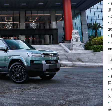
累
2
o
国
先
战