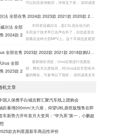
可以到店咨询购买，详情见下表： 深圳成美
这一计划旨在提升车主的驾驶技能，特别是
名车中心 售全国 电话： 15361411911...
对于那些已经取得驾照但驾驶技术欠佳的人
威尔法 全部在售 2024款 2023款 2021款 2020款 2019款2024款皇冠威尔法全新上市售价多少钱
群。但关于培训费用的具体细节，雷军并未
丰田皇冠威尔法，是2.5L混合动力的，
在直播中提及。 此事一出引发网友热议，有
丰田这个技术早已名声在外了，但也是首次
人提出...
搭载在这种大型MPV上。这个车我也是观望
了很长时间，入手的主要原因是我太需要M
PV了，威尔法有颜值、有空间、又舒适度，
Urus 全部在售 2023款 2022款 2021款 2018款购Urus享5.4万优惠 欢迎到店试驾
还省油，品质也是非常值得信赖的，我开了
最新报价消息，Urus近期进行优惠促
这么长时间了，实际上，买MPV追求的就是
销，网友关注度较高，对Urus这款车型有兴
威尔法这种豪华的舒适度。 动力方面，
趣的网友，可参考以下报价： 深圳成美名车
皇...
中心 售全国 电话： 15361411911...
随机文章
中国人保携手白城吉辉汇聚汽车线上团购会
轴距暴增200mm/大六座，仰望U8L鼎世版预售在即
造车新势力开年首月大变局：“华为系”第一，小鹏超
想
2025款吉利星愿新车商品性评价