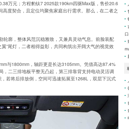
.38万元；方程豹钛7 2025款190km四驱Max版，售价20.6
间高度契合，且定位均聚焦家庭出行需求。那么，在二者之
口
勒轮廓，整体风范沉稳雅致，又兼具灵动气息。前脸装配
光之翼”尾灯，二者相得益彰，共同构筑出开阔大气的视觉效
m
mm与1800mm，轴距更是长达3105mm。凭借高达87.4%
局，二三排地板平整无凸起，第三排靠背支持电动灵活调
积，若将后排放倒，空间可迅速拓展至1268L，双层下沉式