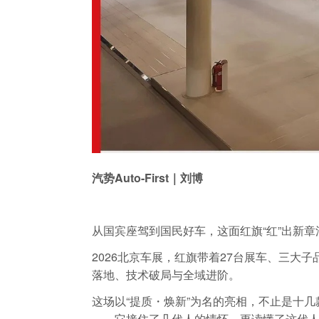
汽势Auto-First｜刘博
从国宾座驾到国民好车，这面红旗“红”出新章
2026北京车展，红旗带着27台展车、三大
落地、技术破局与全域进阶。
这场以“提质・焕新”为名的亮相，不止是十
——它接住了几代人的情怀，更读懂了这代