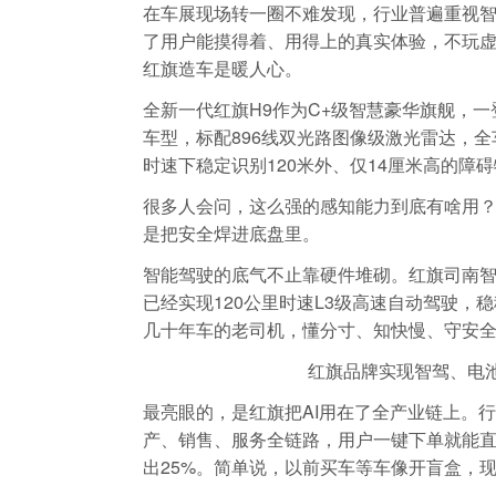
在车展现场转一圈不难发现，行业普遍重视
了用户能摸得着、用得上的真实体验，不玩
红旗造车是暖人心。
全新一代红旗H9作为C+级智慧豪华旗舰，一
车型，标配896线双光路图像级激光雷达，全
时速下稳定识别120米外、仅14厘米高的障
很多人会问，这么强的感知能力到底有啥用
是把安全焊进底盘里。
智能驾驶的底气不止靠硬件堆砌。红旗司南智
已经实现120公里时速L3级高速自动驾驶
几十年车的老司机，懂分寸、知快慢、守安全，
红旗品牌实现智驾、电
最亮眼的，是红旗把AI用在了全产业链上。行业
产、销售、服务全链路，用户一键下单就能
出25%。简单说，以前买车等车像开盲盒，