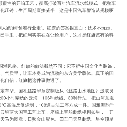
带来了颠覆性的开箱工艺，彻底打破百年汽车流水线模式，把整车
体化压铸，生产周期直接减半，这是中国汽车智造从规模驱
人跑”到“领着行业走”。红旗的答案很直白：技术不玩虚、
自己手里，把红利实实在在让给用户，这才是红旗该有的科
现国潮风格。红旗的做法截然不同：它不把中国文化当装饰，
艺、气质里，让车本身成为流动的东方美学载体。真正的国
文化自信，红旗把这件事做透了。
高定车型。国礼丝路华章定制版从《丝路山水地图》汲取灵
00小时精绣的云海，106种绣线、30种针法，把山河意境
00℃高温反复烧制，108道古法工序方成一件。国雅海韵千
、云锦两大国宝工艺上车，座椅上宝船刺绣栩栩如生，一开
以天马为图腾，日照金山配色、四车门天马刺绣、星空顶星