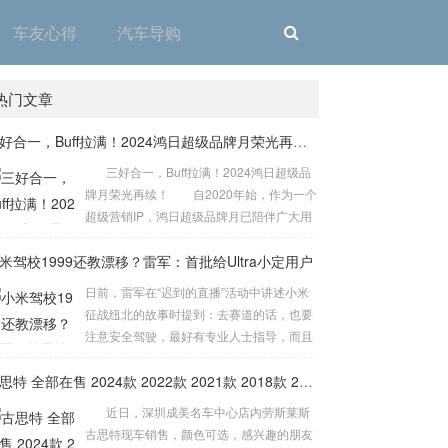
车友心得
汽车导购
热门文章
​三好合一，Buff拉满！2024鸿日超级品牌月荣光再续！
三好合一，Buff拉满！2024鸿日超级品
牌月荣光再续！ 自2020年始，作为一个
超级营销IP，鸿日超级品牌月已陪伴广大用
户走过4个年头，在2024年正式迎来第5年
米驾校1999还教漂移？雷军：首批给Ultra小定用户
的大考：如何给用户带来“新鲜感”？如何真
正让“利”于用户？如何让更多的人开好车？
日前，雷军在“迟到的直播”活动中讲述小米
面对这一系列的难题与挑战，2024鸿日超级
征战纽北的故事时提到：去赛道的话，也要
品牌月将“好产品”、“好优...
注意安全驾驶，最好有专业人士指导，而且
要经过专业训练，我们也正在商量把小米内
部的培训课程能不能搞成一个驾校，让我们
古思特 全部在售 2024款 2022款 2021款 2018款 2016款 2015款深圳成美名车中心劳斯莱斯古思特限时优惠 目前503万元起售
的用户也能够体验。 而小米驾校计划将为车
近日，深圳成美名车中心店内劳斯莱斯
主提供三项高级驾驶培训课程，包括内部高
古思特现车销售，颜色可选，感兴趣的朋友
级驾驶培训、赛道驾驶培训以及漂移培训。