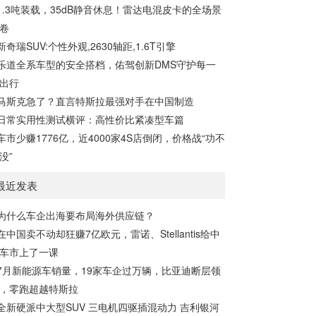
1.3吨装载，35dB静音休息！雷达电混皮卡的全场景
卷
新奇瑞SUV:个性外观,2630轴距,1.6T引擎
乐道全系车型的安全搭档，佑驾创新DMS守护每一
出行
马斯克急了？直言特斯拉最强对手在中国制造
日常实用性测试横评：高性价比紧凑型车篇
车市少赚1776亿，近4000家4S店倒闭，价格战“功不
没”
最近发表
为什么车企出海要布局海外供应链？
在中国卖不动却狂赚7亿欧元，雷诺、Stellantis给中
车市上了一课
7月新能源车销量，19家车企过万辆，比亚迪断层领
，零跑超越特斯拉
全新硬派中大型SUV 三电机四驱插混动力 吉利银河