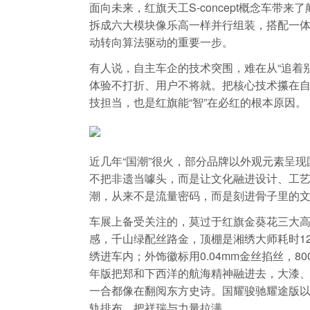
面向未来，红旗天工S-concept概念车
拆成六大模块像乐高一样并行组装，搭配一
动转向算法驱动的重要一步。
有人说，自主车企的技术突围，难在从“追着别
体验不打折、用户不将就。把核心技术攥在
技担当，也是红旗能“智”在必红的根本原因。
近几年“国潮”很火，部分品牌以外观元素呈
不把非遗当噱头，而是让文化融进设计、工
潮，从来不是流量密码，而是刻进骨子里的
车展上备受关注的，莫过于红旗金葵花三大
感，千山绿配丝路金，顶棚是湘绣大师耗时12
绣进车内；外饰徽标用0.04mm金丝掐丝，8
年版把郑和下西洋的航海精神融进去，大漆
一合都像在翻阅东方史诗。国耀骏驰耀途版
轨排布，把祥瑞与力量拉满。