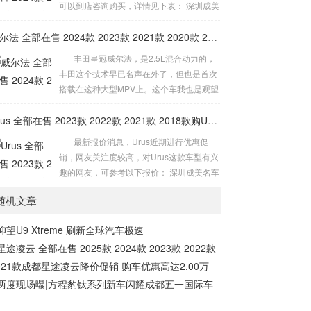
可以到店咨询购买，详情见下表： 深圳成美
这一计划旨在提升车主的驾驶技能，特别是
名车中心 售全国 电话： 15361411911...
对于那些已经取得驾照但驾驶技术欠佳的人
威尔法 全部在售 2024款 2023款 2021款 2020款 2019款2024款皇冠威尔法全新上市售价多少钱
群。但关于培训费用的具体细节，雷军并未
丰田皇冠威尔法，是2.5L混合动力的，
在直播中提及。 此事一出引发网友热议，有
丰田这个技术早已名声在外了，但也是首次
人提出...
搭载在这种大型MPV上。这个车我也是观望
了很长时间，入手的主要原因是我太需要M
PV了，威尔法有颜值、有空间、又舒适度，
Urus 全部在售 2023款 2022款 2021款 2018款购Urus享5.4万优惠 欢迎到店试驾
还省油，品质也是非常值得信赖的，我开了
最新报价消息，Urus近期进行优惠促
这么长时间了，实际上，买MPV追求的就是
销，网友关注度较高，对Urus这款车型有兴
威尔法这种豪华的舒适度。 动力方面，
趣的网友，可参考以下报价： 深圳成美名车
皇...
中心 售全国 电话： 15361411911...
随机文章
仰望U9 Xtreme 刷新全球汽车极速
星途凌云 全部在售 2025款 2024款 2023款 2022款
021款成都星途凌云降价促销 购车优惠高达2.00万
两度现场曝|方程豹钛系列新车闪耀成都五一国际车