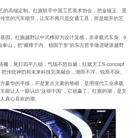
一艺的高端定制。红旗联手中国工艺美术协会，把金镶玉、景
可传世的汽车细节，让车不再只是交通工具，而是能开的艺
基因。红旗越野以中式榫卯为设计灵感，非承载式车身、9
如泰山，把“藏锋于内、稳固于形”的东方哲学做进硬派越野
栅，尾灯四平八稳，气场不怒自威；红旗天工S-concept
脸，把传统神韵和未来科技完美融合，潮而不浮、锐而不躁。
西方豪华的平移，不是复古元素的堆砌，是用现代工业承载
车能让人一眼认出“这很中国”，它就赢了。红旗的潮，是文
轻人真心喜欢的潮。