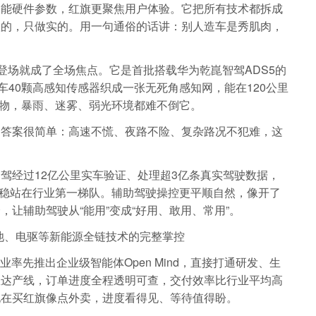
智能硬件参数，红旗更聚焦用户体验。它把所有技术都拆成
虚的，只做实的。用一句通俗的话讲：别人造车是秀肌肉，
登场就成了全场焦点。它是首批搭载华为乾崑智驾ADS5的
车40颗高感知传感器织成一张无死角感知网，能在120公里
碍物，暴雨、迷雾、弱光环境都难不倒它。
？答案很简单：高速不慌、夜路不险、复杂路况不犯难，这
驾经过12亿公里实车验证、处理超3亿条真实驾驶数据，
，稳稳站在行业第一梯队。辅助驾驶操控更平顺自然，像开了
让辅助驾驶从“能用”变成“好用、敢用、常用”。
池、电驱等新能源全链技术的完整掌控
率先推出企业级智能体Open Mind，直接打通研发、生
直达产线，订单进度全程透明可查，交付效率比行业平均高
现在买红旗像点外卖，进度看得见、等待值得盼。