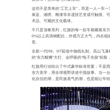
这些不是简单的“工艺上车”，而是一人一车
泰蓝、湘绣、雕漆等非遗技艺变成可触摸、
术品、可藏的文化载体。
不只是顶奢系列，红旗的每一款车都藏着东方
0%以上高强钢配比，外观方正大气，内在稳
里。
全新一代H9、H7延续中轴线礼制、高山飞瀑格
的“东方醒狮”大灯、会呼吸的“电子光脉”前
红旗用行动给出了中式豪华标准答案：不是
东方美学，用全球视野讲述中国故事。当一台
化自信的潮，是民族底气的潮，也是能让年