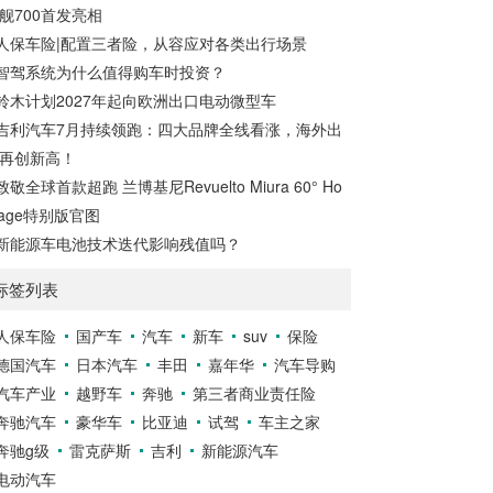
舰700首发亮相
人保车险|配置三者险，从容应对各类出行场景
智驾系统为什么值得购车时投资？
铃木计划2027年起向欧洲出口电动微型车
吉利汽车7月持续领跑：四大品牌全线看涨，海外出
再创新高！
致敬全球首款超跑 兰博基尼Revuelto Miura 60° Ho
age特别版官图
新能源车电池技术迭代影响残值吗？
标签列表
人保车险
国产车
汽车
新车
suv
保险
德国汽车
日本汽车
丰田
嘉年华
汽车导购
汽车产业
越野车
奔驰
第三者商业责任险
奔驰汽车
豪华车
比亚迪
试驾
车主之家
奔驰g级
雷克萨斯
吉利
新能源汽车
电动汽车