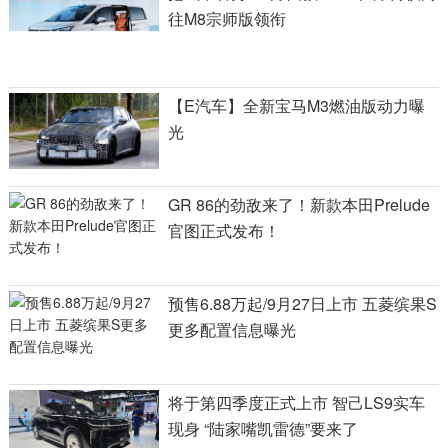
往M8宗师版领衔
【E汽车】全新宝马M3燃油版动力曝
光
GR 86的劲敌来了！新款本田Prelude
官图正式发布！
预售6.88万起/9月27日上市 五菱缤果S
更多配置信息曝光
将于第四季度正式上市 智己LS9实车
现身 “陆家嘴凯雷德”要来了