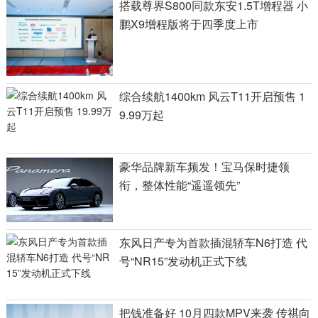
搭载尊界S800同款东安1.5T增程器 小
鹏X9增程版将于四季度上市
综合续航1400km 风云T11开启预售 1
9.99万起
豪华品牌新车频发！宝马保时捷领
衔，整体性能“遥遥领先”
东风日产专为首款插混轿车N6打造 代
号“NR15”发动机正式下线
把钱准备好 10月四款MPV来袭 传祺向