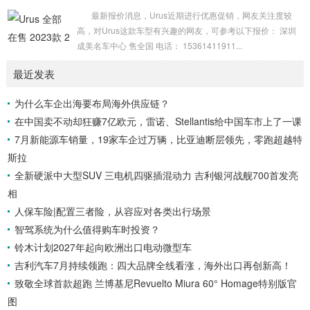
法这种豪华的舒适度。 动力方面，皇...
最新报价消息，Urus近期进行优惠促销，网友关注度较
高，对Urus这款车型有兴趣的网友，可参考以下报价： 深圳
成美名车中心 售全国 电话： 15361411911...
最近发表
为什么车企出海要布局海外供应链？
在中国卖不动却狂赚7亿欧元，雷诺、Stellantis给中国车市上了一课
7月新能源车销量，19家车企过万辆，比亚迪断层领先，零跑超越特
斯拉
全新硬派中大型SUV 三电机四驱插混动力 吉利银河战舰700首发亮
相
人保车险|配置三者险，从容应对各类出行场景
智驾系统为什么值得购车时投资？
铃木计划2027年起向欧洲出口电动微型车
吉利汽车7月持续领跑：四大品牌全线看涨，海外出口再创新高！
致敬全球首款超跑 兰博基尼Revuelto Miura 60° Homage特别版官
图