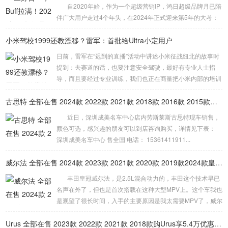
自2020年始，作为一个超级营销IP，鸿日超级品牌月已陪
伴广大用户走过4个年头，在2024年正式迎来第5年的大考：
如何给用户带来“新鲜感”？如何真正让“利”于用户？如何让更
小米驾校1999还教漂移？雷军：首批给Ultra小定用户
多的人开好车？面对这一系列的难题与挑战，2024鸿日超级
品牌月将“好产品”、“好优...
日前，雷军在“迟到的直播”活动中讲述小米征战纽北的故事时
提到：去赛道的话，也要注意安全驾驶，最好有专业人士指
导，而且要经过专业训练，我们也正在商量把小米内部的培训
课程能不能搞成一个驾校，让我们的用户也能够体验。 而小
米驾校计划将为车主提供三项高级驾驶培训课程，包括内部高
古思特 全部在售 2024款 2022款 2021款 2018款 2016款 2015款深圳成美名车中心劳斯莱斯古思特限时优惠 目前503万元起售
级驾驶培训、赛道驾驶培训以及漂移培训。这一计划旨在提升
近日，深圳成美名车中心店内劳斯莱斯古思特现车销售，
车主的驾驶技能，特别是对于那些已经取得驾照但驾驶技术欠
颜色可选，感兴趣的朋友可以到店咨询购买，详情见下表：
佳的人群。但关于培训费用的具体细节，雷军并未在直播中提
深圳成美名车中心 售全国 电话： 15361411911...
及。 此事一出引发网友热议，有人提出...
威尔法 全部在售 2024款 2023款 2021款 2020款 2019款2024款皇冠威尔法全新上市售价多少钱
丰田皇冠威尔法，是2.5L混合动力的，丰田这个技术早已
名声在外了，但也是首次搭载在这种大型MPV上。这个车我也
是观望了很长时间，入手的主要原因是我太需要MPV了，威尔
法有颜值、有空间、又舒适度，还省油，品质也是非常值得信
赖的，我开了这么长时间了，实际上，买MPV追求的就是威尔
Urus 全部在售 2023款 2022款 2021款 2018款购Urus享5.4万优惠 欢迎到店试驾