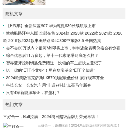
随机文章
【E汽车】全新深蓝S07 华为乾崑630长续航版上市
兰德酷路泽中东版 全部在售 2024款 2023款 2022款 2021款 2020
款 2019款2024款丰田酷路泽LC300中东版3.5 全国热卖
会不会20万以内？银河M9即将上市，种种迹象表明价格会有惊喜
综合优惠后11万多起，第十一代索纳塔到底怎么样？
智界蓝牙控制钥匙免费赠送，没领的车主赶快去登记了
喏，你的“ETF小龙虾”！尽在华宝基金“ETF全知道”
2024款美版雷克萨斯LX570顶配最低价格 展厅现车齐全
科技长安！长安汽车用“非遗+科技”点亮马年新春
只有4家新能源车企，在盈利？
热门文章
​三好合一，Buff拉满！2024鸿日超级品牌月荣光再续！
三好合一，Buff拉满！2024鸿日超级品牌月荣光再续！