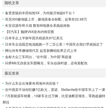
随机文章
备受质疑的丰田铂智3X，为何能月销超6千台？
坦克300极地版上市，极地装备全标配，起售价22.68万
长安启源年终大戏 数智AI电驱全系挑战体验
【E汽车】魏牌V9X发布内饰官图
日本车企上半财年因关税损失97亿美元
日本车企说固态电池能跑一千二百公里！中国车企我们早就搞定了
网坛传奇李娜倾情代言 起亚新狮铂拓界正式上市
金标大众三车同台，“在中国，为中国”再提速
问界M6无伪装实车图曝光，车头似保时捷，还有新配色
最近发表
为什么车企出海要布局海外供应链？
在中国卖不动却狂赚7亿欧元，雷诺、Stellantis给中国车市上了一课
7月新能源车销量，19家车企过万辆，比亚迪断层领先，零跑超越特
斯拉