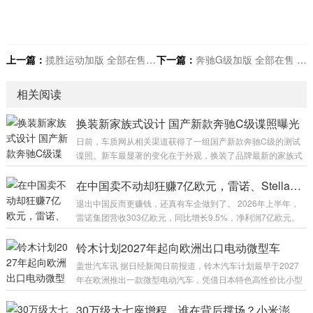
上一篇：
揽胜运动加版 全部在售 2021款 2020款 2019款 2018款 2017款现购揽胜运动加版享9万优惠 最低80万
下一篇：
奔驰G级加版 全部在售 2025款 2024款 2023款 2022款 2021款 2020款现购奔驰G级加版享25万优惠 售全国
相关阅读
换装新家族式设计 国产新款奔驰C级谍照曝光
日前，车质网从相关渠道获得了一组国产新款奔驰C级的测试
谍照。新车最显著的变化在于外观，换装了品牌最新的家族式
设计语言，前脸大尺寸盾形前格栅尤为吸睛。 从此次曝光的谍
照来看，测试车前脸采用大嘴式前格栅，轮廓与全新奔驰C级
在中国卖不动却狂赚7亿欧元，雷诺、Stellantis给中国车市上了一课
纯电版颇为相似，内部以三叉星徽、横向镀铬饰条及醒目的大
退出中国反而更赚钱，还真有车企做到了。 2026年上半年，
尺寸车标作为点缀，但并未配备发光光源。两侧头灯内部同样
雷诺集团营收303亿欧元，同比增长9.5%，净利润7亿欧元。
融入了三叉星徽元素，这一设计已成为奔驰家族当下的标志性
同期，Stellantis集团上半年营收超816亿欧元，净利润达6.7亿
设计。车尾变化则集中在尾灯组，同样加入了三叉星徽图案，
欧元，一举扭亏为盈。 而这两家在欧洲和北美狂赚钱的汽车巨
铃木计划2027年起向欧洲出口电动微型车
与奔驰E级的处...
头，一个已经退出中国市场，一个在中国只是边缘人物。 不在
盖世汽车讯 据日经新闻日前报道，铃木汽车计划最早于2027
中国卖车，反而更赚钱了。这到底是巧合，还是给中国车市敲
年在欧洲推出一款微型电动汽车，凭借日本特色高性价比小型
响的又一记警钟？ 雷诺和Stellantis在中国市场的失败，是一段
车型，与欧洲本土车企及中国电动汽车厂商展开竞争。 铃木计
从巅峰到谷底的“断崖式”坠落...
划出口将于今年秋季在日本本土首发的电动微型车。新车将在
30万级大七座增程，谁在背后撑场？小米澎程N90 Max核心零部件配套供应商一览