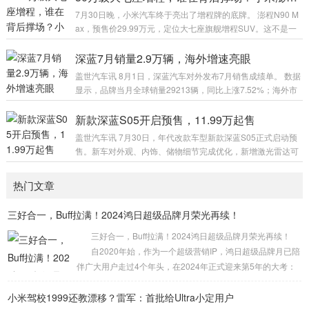
东京西南部静冈县的工厂投产，英国、意大利均是该车型的潜
7月30日晚，小米汽车终于亮出了增程牌的底牌。 澎程N90 M
在销售市场。上世纪90年代铃木曾小规模向欧洲出口Cappucci
ax，预售价29.99万元，定位大七座旗舰增程SUV。这不是一
no敞篷跑车，此后这将是铃木首次向海外出口与日本本土版本
台普通的“大车”——它是小米昆仑技术架构的首款落地车型，
基本一致的K-Car车型。 图片来源：铃木 尽管具体上市时间与
也是小米在SU7、YU7纯电序列之外，开辟的全新战场。 从产
深蓝7月销量2.9万辆，海外增速亮眼
售价尚...
品定义来看，N90 Max的打法很明确：用大电池增程路线解决
盖世汽车讯 8月1日，深蓝汽车对外发布7月销售成绩单。 数据
里程焦虑，用英伟达Thor芯片加双激光雷达的满配智驾硬件拉
显示，品牌当月全球销量29213辆，同比上涨7.52%；海外市
高智能化门槛，再配合小米生态的多屏联动体验，试图在30万
场环比增长22.87%。截至7月末，深蓝全球累计销量突破91万
元级别撬动家庭用户的市场。 而支撑这套产品逻辑的，是一张
辆，距离年度百万用户门槛越来越近。 拉长时间维度来看，今
新款深蓝S05开启预售，11.99万起售
相当成熟的...
年1至7月深蓝全球累计售出新车193369台，同比增长13.4
盖世汽车讯 7月30日，年代改款车型新款深蓝S05正式启动预
8%；其中海外交付44508辆，同比大涨87.48%，海外市场增
售。新车对外观、内饰、储物细节完成优化，新增激光雷达可
长速度大幅跑赢大盘，出海成效持续显现。 图片来源：深蓝 车
选，官方同步放出五款纯电车型预售定价以及三款个性化选装
型矩阵多点开花，是深蓝稳住销量基本盘的核...
套餐，同时搭配订金膨胀福利。新款精简纯电车型至五款，整
热门文章
体预售区间为11.99万-15.19万元。 新车依照CLTC续航分为52
0km、620km两大系列，每个续航版本都提供常规配置与激光
​三好合一，Buff拉满！2024鸿日超级品牌月荣光再续！
雷达版本，激光雷达车型售价适度上浮，以此区分高阶智驾配
置。预售周期内，用户缴纳1000元意向金可抵扣2000元购车
三好合一，Buff拉满！2024鸿日超级品牌月荣光再续！
款，是本次预...
自2020年始，作为一个超级营销IP，鸿日超级品牌月已陪
伴广大用户走过4个年头，在2024年正式迎来第5年的大考：
如何给用户带来“新鲜感”？如何真正让“利”于用户？如何让更
小米驾校1999还教漂移？雷军：首批给Ultra小定用户
多的人开好车？面对这一系列的难题与挑战，2024鸿日超级