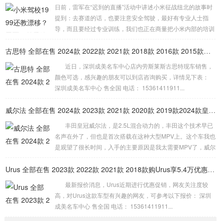
品牌月将“好产品”、“好优...
日前，雷军在“迟到的直播”活动中讲述小米征战纽北的故事时
提到：去赛道的话，也要注意安全驾驶，最好有专业人士指
导，而且要经过专业训练，我们也正在商量把小米内部的培训
课程能不能搞成一个驾校，让我们的用户也能够体验。 而小
米驾校计划将为车主提供三项高级驾驶培训课程，包括内部高
古思特 全部在售 2024款 2022款 2021款 2018款 2016款 2015款深圳成美名车中心劳斯莱斯古思特限时优惠 目前503万元起售
级驾驶培训、赛道驾驶培训以及漂移培训。这一计划旨在提升
近日，深圳成美名车中心店内劳斯莱斯古思特现车销售，
车主的驾驶技能，特别是对于那些已经取得驾照但驾驶技术欠
颜色可选，感兴趣的朋友可以到店咨询购买，详情见下表：
佳的人群。但关于培训费用的具体细节，雷军并未在直播中提
深圳成美名车中心 售全国 电话： 15361411911...
及。 此事一出引发网友热议，有人提出...
威尔法 全部在售 2024款 2023款 2021款 2020款 2019款2024款皇冠威尔法全新上市售价多少钱
丰田皇冠威尔法，是2.5L混合动力的，丰田这个技术早已
名声在外了，但也是首次搭载在这种大型MPV上。这个车我也
是观望了很长时间，入手的主要原因是我太需要MPV了，威尔
法有颜值、有空间、又舒适度，还省油，品质也是非常值得信
赖的，我开了这么长时间了，实际上，买MPV追求的就是威尔
Urus 全部在售 2023款 2022款 2021款 2018款购Urus享5.4万优惠 欢迎到店试驾
法这种豪华的舒适度。 动力方面，皇...
最新报价消息，Urus近期进行优惠促销，网友关注度较
高，对Urus这款车型有兴趣的网友，可参考以下报价： 深圳
成美名车中心 售全国 电话： 15361411911...