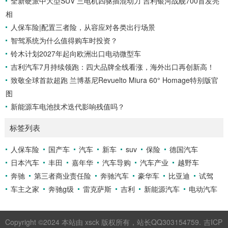
全新硬派中大型SUV 三电机四驱插混动力 吉利银河战舰700首发亮
相
人保车险|配置三者险，从容应对各类出行场景
智驾系统为什么值得购车时投资？
铃木计划2027年起向欧洲出口电动微型车
吉利汽车7月持续领跑：四大品牌全线看涨，海外出口再创新高！
致敬全球首款超跑 兰博基尼Revuelto Miura 60° Homage特别版官
图
新能源车电池技术迭代影响残值吗？
标签列表
人保车险
国产车
汽车
新车
suv
保险
德国汽车
日本汽车
丰田
嘉年华
汽车导购
汽车产业
越野车
奔驰
第三者商业责任险
奔驰汽车
豪华车
比亚迪
试驾
车主之家
奔驰g级
雷克萨斯
吉利
新能源汽车
电动汽车
Copyright ©2024 本站由 xsck 版权所有，站长QQ303154759.
吉ICP