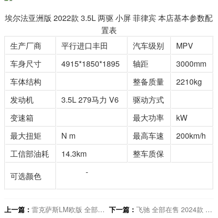
埃尔法亚洲版 2022款 3.5L 两驱 小屏 菲律宾 本店基本参数配
置表
生产厂商
平行进口丰田
汽车级别
MPV
车身尺寸
4915*1850*1895
轴距
3000mm
车体结构
整备质量
2210kg
发动机
3.5L 279马力 V6
驱动方式
变速箱
最大功率
kW
最大扭矩
N m
最高车速
200km/h
工信部油耗
14.3km
整车质保
-
可选颜色
上一篇：
雷克萨斯LM欧版 全部在售 2022款 2021款 2020款购雷克萨斯LM欧版享30万优惠 仅135万可入手
下一篇：
飞驰 全部在售 2024款 2023款 2022款 2021款 2020款 2017款宾利飞驰团购价格279万起 售全国