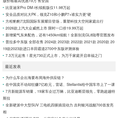
版价格最高优惠19万 售全国
比亚迪宋Pro DM-i长续航版仅11.98万起
安全品质对比大PK，领克Z10和小鹏P7+谁实力更“硬
方程豹豹7沈阳国际车展耀目登场，重塑科技大空间家庭出行
2026款上汽大众威然上市 限时一口价19.99万起
新增紫气东来配色，还有1450km续航！全新别克GL8陆尊官图发布
普拉多中东版 全部在售 2024款 2023款 2022款 2021款 2020款 20
19款2023款进口丰田霸道2700中东版评测体验
7.3万元起售！星光730正式上市，为万千家庭开启幸福之门
最近发表
为什么车企出海要布局海外供应链？
在中国卖不动却狂赚7亿欧元，雷诺、Stellantis给中国车市上了一课
7月新能源车销量，19家车企过万辆，比亚迪断层领先，零跑超越特
斯拉
全新硬派中大型SUV 三电机四驱插混动力 吉利银河战舰700首发亮
相