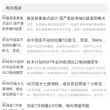
相关阅读
换装新家族式设计 国产新款奔驰C级谍照曝光
日前，车质网从相关渠道获得了一组国产新款奔驰C级的测试
谍照。新车最显著的变化在于外观，换装了品牌最新的家族式
设计语言，前脸大尺寸盾形前格栅尤为吸睛。 从此次曝光的谍
照来看，测试车前脸采用大嘴式前格栅，轮廓与全新奔驰C级
在中国卖不动却狂赚7亿欧元，雷诺、Stellantis给中国车市上了一课
纯电版颇为相似，内部以三叉星徽、横向镀铬饰条及醒目的大
退出中国反而更赚钱，还真有车企做到了。 2026年上半年，
尺寸车标作为点缀，但并未配备发光光源。两侧头灯内部同样
雷诺集团营收303亿欧元，同比增长9.5%，净利润7亿欧元。
融入了三叉星徽元素，这一设计已成为奔驰家族当下的标志性
同期，Stellantis集团上半年营收超816亿欧元，净利润达6.7亿
设计。车尾变化则集中在尾灯组，同样加入了三叉星徽图案，
欧元，一举扭亏为盈。 而这两家在欧洲和北美狂赚钱的汽车巨
铃木计划2027年起向欧洲出口电动微型车
与奔驰E级的处...
头，一个已经退出中国市场，一个在中国只是边缘人物。 不在
盖世汽车讯 据日经新闻日前报道，铃木汽车计划最早于2027
中国卖车，反而更赚钱了。这到底是巧合，还是给中国车市敲
年在欧洲推出一款微型电动汽车，凭借日本特色高性价比小型
响的又一记警钟？ 雷诺和Stellantis在中国市场的失败，是一段
车型，与欧洲本土车企及中国电动汽车厂商展开竞争。 铃木计
从巅峰到谷底的“断崖式”坠落...
划出口将于今年秋季在日本本土首发的电动微型车。新车将在
30万级大七座增程，谁在背后撑场？小米澎程N90 Max核心零部件配套供应商一览
东京西南部静冈县的工厂投产，英国、意大利均是该车型的潜
7月30日晚，小米汽车终于亮出了增程牌的底牌。 澎程N90 M
在销售市场。上世纪90年代铃木曾小规模向欧洲出口Cappucci
ax，预售价29.99万元，定位大七座旗舰增程SUV。这不是一
no敞篷跑车，此后这将是铃木首次向海外出口与日本本土版本
台普通的“大车”——它是小米昆仑技术架构的首款落地车型，
基本一致的K-Car车型。 图片来源：铃木 尽管具体上市时间与
也是小米在SU7、YU7纯电序列之外，开辟的全新战场。 从产
深蓝7月销量2.9万辆，海外增速亮眼
售价尚...
品定义来看，N90 Max的打法很明确：用大电池增程路线解决