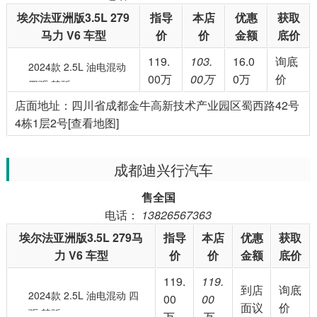
埃尔法亚洲版3.5L 279
指导
本店
优惠
获取
马力 V6 车型
价
价
金额
底价
119.
103.
16.0
询底
2024款 2.5L 油电混动
00万
00万
0万
价
四驱 韩版
店面地址：四川省成都金牛高新技术产业园区蜀西路42号
4栋1层2号[查看地图]
成都迪兴行汽车
售全国
电话：
13826567363
埃尔法亚洲版3.5L 279马
指导
本店
优惠
获取
力 V6 车型
价
价
金额
底价
119.
119.
到店
询底
2024款 2.5L 油电混动 四
00
00
面议
价
驱 韩版
万
万