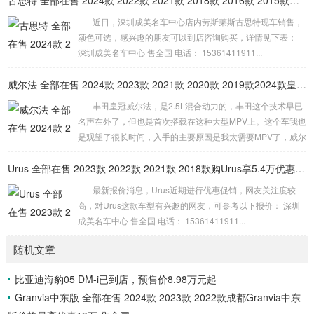
古思特 全部在售 2024款 2022款 2021款 2018款 2016款 2015款深圳成美名车中心劳斯莱斯古思特限时优惠 目前503万元起售
级驾驶培训、赛道驾驶培训以及漂移培训。这一计划旨在提升
近日，深圳成美名车中心店内劳斯莱斯古思特现车销售，
车主的驾驶技能，特别是对于那些已经取得驾照但驾驶技术欠
颜色可选，感兴趣的朋友可以到店咨询购买，详情见下表：
佳的人群。但关于培训费用的具体细节，雷军并未在直播中提
深圳成美名车中心 售全国 电话： 15361411911...
及。 此事一出引发网友热议，有人提出...
威尔法 全部在售 2024款 2023款 2021款 2020款 2019款2024款皇冠威尔法全新上市售价多少钱
丰田皇冠威尔法，是2.5L混合动力的，丰田这个技术早已
名声在外了，但也是首次搭载在这种大型MPV上。这个车我也
是观望了很长时间，入手的主要原因是我太需要MPV了，威尔
法有颜值、有空间、又舒适度，还省油，品质也是非常值得信
赖的，我开了这么长时间了，实际上，买MPV追求的就是威尔
Urus 全部在售 2023款 2022款 2021款 2018款购Urus享5.4万优惠 欢迎到店试驾
法这种豪华的舒适度。 动力方面，皇...
最新报价消息，Urus近期进行优惠促销，网友关注度较
高，对Urus这款车型有兴趣的网友，可参考以下报价： 深圳
成美名车中心 售全国 电话： 15361411911...
随机文章
比亚迪海豹05 DM-i已到店，预售价8.98万元起
Granvia中东版 全部在售 2024款 2023款 2022款成都Granvia中东