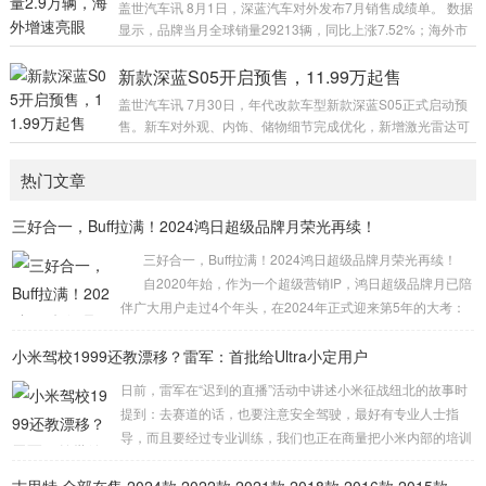
盖世汽车讯 8月1日，深蓝汽车对外发布7月销售成绩单。 数据
里程焦虑，用英伟达Thor芯片加双激光雷达的满配智驾硬件拉
显示，品牌当月全球销量29213辆，同比上涨7.52%；海外市
高智能化门槛，再配合小米生态的多屏联动体验，试图在30万
场环比增长22.87%。截至7月末，深蓝全球累计销量突破91万
元级别撬动家庭用户的市场。 而支撑这套产品逻辑的，是一张
辆，距离年度百万用户门槛越来越近。 拉长时间维度来看，今
新款深蓝S05开启预售，11.99万起售
相当成熟的...
年1至7月深蓝全球累计售出新车193369台，同比增长13.4
盖世汽车讯 7月30日，年代改款车型新款深蓝S05正式启动预
8%；其中海外交付44508辆，同比大涨87.48%，海外市场增
售。新车对外观、内饰、储物细节完成优化，新增激光雷达可
长速度大幅跑赢大盘，出海成效持续显现。 图片来源：深蓝 车
选，官方同步放出五款纯电车型预售定价以及三款个性化选装
型矩阵多点开花，是深蓝稳住销量基本盘的核...
套餐，同时搭配订金膨胀福利。新款精简纯电车型至五款，整
热门文章
体预售区间为11.99万-15.19万元。 新车依照CLTC续航分为52
0km、620km两大系列，每个续航版本都提供常规配置与激光
​三好合一，Buff拉满！2024鸿日超级品牌月荣光再续！
雷达版本，激光雷达车型售价适度上浮，以此区分高阶智驾配
置。预售周期内，用户缴纳1000元意向金可抵扣2000元购车
三好合一，Buff拉满！2024鸿日超级品牌月荣光再续！
款，是本次预...
自2020年始，作为一个超级营销IP，鸿日超级品牌月已陪
伴广大用户走过4个年头，在2024年正式迎来第5年的大考：
如何给用户带来“新鲜感”？如何真正让“利”于用户？如何让更
小米驾校1999还教漂移？雷军：首批给Ultra小定用户
多的人开好车？面对这一系列的难题与挑战，2024鸿日超级
品牌月将“好产品”、“好优...
日前，雷军在“迟到的直播”活动中讲述小米征战纽北的故事时
提到：去赛道的话，也要注意安全驾驶，最好有专业人士指
导，而且要经过专业训练，我们也正在商量把小米内部的培训
课程能不能搞成一个驾校，让我们的用户也能够体验。 而小
米驾校计划将为车主提供三项高级驾驶培训课程，包括内部高