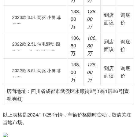
138.
138.
到店
询底
2023款 3.5L 两驱 小屏 菲
00
00
面议
价
律宾
万
万
106.
106.
到店
询底
2022款 2.5L 油电混动 四
80
80
面议
价
驱 Executive顶配 台湾
万
万
138.
138.
到店
询底
2022款 3.5L 两驱 小屏 菲
00
00
面议
价
律宾
万
万
店面地址：四川省成都市武侯区永顺街2号1栋1层26号[查
看地图]
以上表格是2024/11/25 行情，车辆价格随时变动，敬请关注
当地市场。