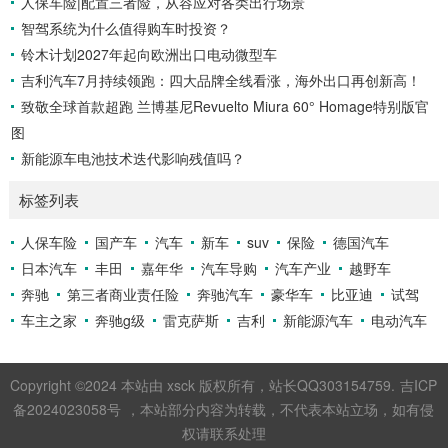
人保车险|配置三者险，从容应对各类出行场景
智驾系统为什么值得购车时投资？
铃木计划2027年起向欧洲出口电动微型车
吉利汽车7月持续领跑：四大品牌全线看涨，海外出口再创新高！
致敬全球首款超跑 兰博基尼Revuelto Miura 60° Homage特别版官
图
新能源车电池技术迭代影响残值吗？
标签列表
人保车险
国产车
汽车
新车
suv
保险
德国汽车
日本汽车
丰田
嘉年华
汽车导购
汽车产业
越野车
奔驰
第三者商业责任险
奔驰汽车
豪华车
比亚迪
试驾
车主之家
奔驰g级
雷克萨斯
吉利
新能源汽车
电动汽车
Copyright ©2024 本站由 xsck 版权所有，站长QQ303154759.
吉ICP
备2024023058号
，本站部分内容为转载，不代表本站立场，如有侵
权请联系处理