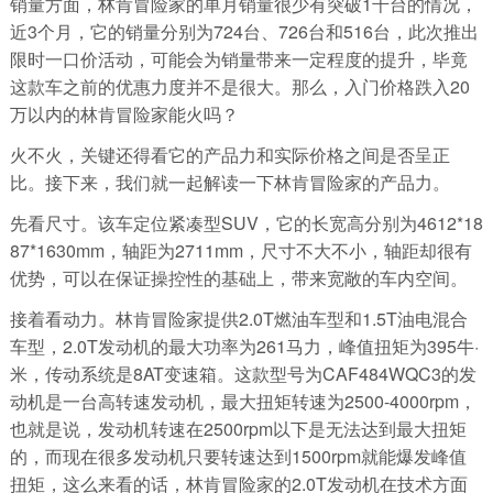
销量方面，林肯冒险家的单月销量很少有突破1千台的情况，
近3个月，它的销量分别为724台、726台和516台，此次推出
限时一口价活动，可能会为销量带来一定程度的提升，毕竟
这款车之前的优惠力度并不是很大。那么，入门价格跌入20
万以内的林肯冒险家能火吗？
火不火，关键还得看它的产品力和实际价格之间是否呈正
比。接下来，我们就一起解读一下林肯冒险家的产品力。
先看尺寸。该车定位紧凑型SUV，它的长宽高分别为4612*18
87*1630mm，轴距为2711mm，尺寸不大不小，轴距却很有
优势，可以在保证操控性的基础上，带来宽敞的车内空间。
接着看动力。林肯冒险家提供2.0T燃油车型和1.5T油电混合
车型，2.0T发动机的最大功率为261马力，峰值扭矩为395牛·
米，传动系统是8AT变速箱。这款型号为CAF484WQC3的发
动机是一台高转速发动机，最大扭矩转速为2500-4000rpm，
也就是说，发动机转速在2500rpm以下是无法达到最大扭矩
的，而现在很多发动机只要转速达到1500rpm就能爆发峰值
扭矩，这么来看的话，林肯冒险家的2.0T发动机在技术方面