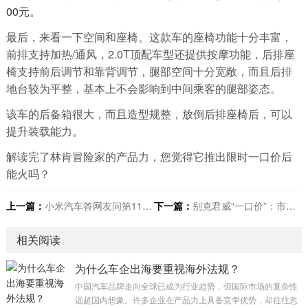
00元。
最后，来看一下空间和座椅。这款车的座椅功能十分丰富，
前排支持加热/通风，2.0T顶配车型还提供按摩功能，后排座
椅支持前后调节和靠背调节，腿部空间十分宽敞，而且后排
地台较为平整，基本上不会影响到中间乘客的腿部姿态。
该车的后备箱很大，而且造型规整，放倒后排座椅后，可以
提升装载能力。
解读完了林肯冒险家的产品力，您觉得它推出限时一口价后
能火吗？
上一篇：
小米汽车答网友问第119集：选装双风道前机盖多久能提车？
下一篇：
别克君威“一口价”：市场策略与竞争应对
相关阅读
为什么车企出海要重视海外法规？
中国汽车品牌走向全球已成为行业趋势，但国际市场的复杂性
远超国内想象。许多企业在产品力上具备竞争优势，却往往忽