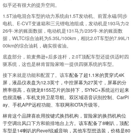
似乎还有很大的提升空间。
1.5T油电混合车型的动力系统由1.5T发动机、前置永磁/同步
电机、E-CVT变速箱和三元锂电池组成，发动机是193马力/2
26牛·米的账面数据，电动机是131马力/235牛·米的账面数
据，WLTC综合油耗为5.35L/100km，相比2.0T车型的7.99L/1
00km的综合油耗，确实很省油。
底盘部分，前麦弗逊+后多连杆，2.0T顶配车型还提供适时四
驱系统，这也是林肯冒险家唯一提供四驱系统的车型。
接下来就是功能和配置了。该车
配备了超1.1米的贯穿式4K
屏，液晶仪表盘为12.3英寸，中控屏幕为27英寸，屏幕的分
辨率很高，在骁龙8155芯片的加持下，SYNC+系统运行起来
也很流畅，车机支持卫星导航、双区域语音识别控制、CarPl
ay、手机APP远程功能、车联网和OTA升级等。
林肯这个品牌喜欢用按键式换挡机构，冒险家的换挡机构位
于空调出风口下方和前排地台上方。该车配备了8喇叭，顶配
车型是14喇叭的Revel锐威音响，其他车型想选装，价格是80