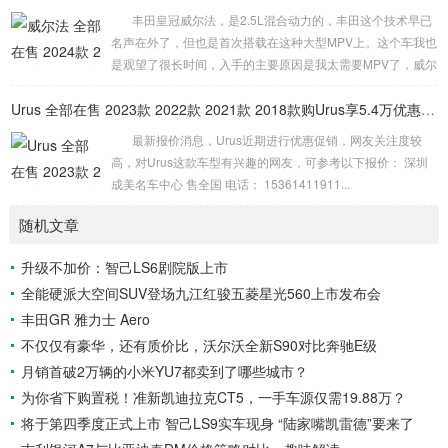
丰田皇冠威尔法，是2.5L混合动力的，丰田这个技术早已
名声在外了，但也是首次搭载在这种大型MPV上。这个车我也
是观望了很长时间，入手的主要原因是我太需要MPV了，威尔
法有颜值、有空间、又舒适度，还省油，品质也是非常值得信
赖的，我开了这么长时间了，实际上，买MPV追求的就是威尔
Urus 全部在售 2023款 2022款 2021款 2018款购Urus享5.4万优惠 欢迎到店试驾
法这种豪华的舒适度。 动力方面，皇...
最新报价消息，Urus近期进行优惠促销，网友关注度较
高，对Urus这款车型有兴趣的网友，可参考以下报价： 深圳
成美名车中心 售全国 电话： 15361411911...
随机文章
升级不加价：智己LS6剧院版上市
全能硬派大空间SUV登场九江红骏五菱星光560上市发布会
丰田GR 雅力士 Aero
不仅仅有豪华，还有质价比，沃尔沃全新S90对比奔驰E级
月销首破2万辆的小米YU7都卖到了哪些城市？
为你省下购置税！准新凯迪拉克CT5，一手车源仅需19.88万？
将于第四季度正式上市 智己LS9实车现身 “陆家嘴凯雷德”要来了