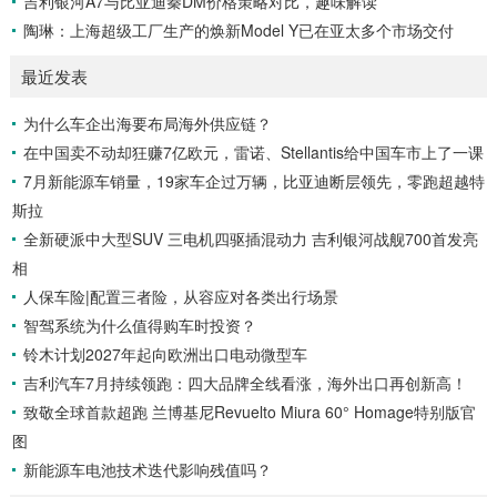
吉利银河A7与比亚迪秦DM价格策略对比，趣味解读
陶琳：上海超级工厂生产的焕新Model Y已在亚太多个市场交付
最近发表
为什么车企出海要布局海外供应链？
在中国卖不动却狂赚7亿欧元，雷诺、Stellantis给中国车市上了一课
7月新能源车销量，19家车企过万辆，比亚迪断层领先，零跑超越特
斯拉
全新硬派中大型SUV 三电机四驱插混动力 吉利银河战舰700首发亮
相
人保车险|配置三者险，从容应对各类出行场景
智驾系统为什么值得购车时投资？
铃木计划2027年起向欧洲出口电动微型车
吉利汽车7月持续领跑：四大品牌全线看涨，海外出口再创新高！
致敬全球首款超跑 兰博基尼Revuelto Miura 60° Homage特别版官
图
新能源车电池技术迭代影响残值吗？