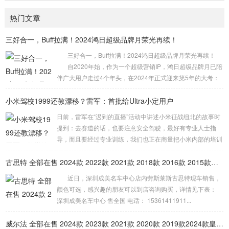
电池作为核心部件，其技术更新速度直接关联着整车的贬值速
智能驾驶系统则侧重于事前预防。通过雷达、摄像头等多传感
率。当新一代电池具备更高能量密度或更快充电效率时，旧款
热门文章
器融合，车辆能够实时监测周围环境，在驾驶员分...
车型的市场竞争力会迅速下降，从而导致二手估价走低。这种
现象在科技属性较强的消费品领域尤为常见，汽车也不例外，
​三好合一，Buff拉满！2024鸿日超级品牌月荣光再续！
技术红利往往伴随着旧资产的快速折旧。 技术迭代带来的“背
刺”效应主要体现在续航能力和补能效率上。早期车型可能续航
三好合一，Buff拉满！2024鸿日超级品牌月荣光再续！
仅为 400 公里，而新款普遍突破 700...
自2020年始，作为一个超级营销IP，鸿日超级品牌月已陪
伴广大用户走过4个年头，在2024年正式迎来第5年的大考：
如何给用户带来“新鲜感”？如何真正让“利”于用户？如何让更
小米驾校1999还教漂移？雷军：首批给Ultra小定用户
多的人开好车？面对这一系列的难题与挑战，2024鸿日超级
品牌月将“好产品”、“好优...
日前，雷军在“迟到的直播”活动中讲述小米征战纽北的故事时
提到：去赛道的话，也要注意安全驾驶，最好有专业人士指
导，而且要经过专业训练，我们也正在商量把小米内部的培训
课程能不能搞成一个驾校，让我们的用户也能够体验。 而小
米驾校计划将为车主提供三项高级驾驶培训课程，包括内部高
古思特 全部在售 2024款 2022款 2021款 2018款 2016款 2015款深圳成美名车中心劳斯莱斯古思特限时优惠 目前503万元起售
级驾驶培训、赛道驾驶培训以及漂移培训。这一计划旨在提升
近日，深圳成美名车中心店内劳斯莱斯古思特现车销售，
车主的驾驶技能，特别是对于那些已经取得驾照但驾驶技术欠
颜色可选，感兴趣的朋友可以到店咨询购买，详情见下表：
佳的人群。但关于培训费用的具体细节，雷军并未在直播中提
深圳成美名车中心 售全国 电话： 15361411911...
及。 此事一出引发网友热议，有人提出...
威尔法 全部在售 2024款 2023款 2021款 2020款 2019款2024款皇冠威尔法全新上市售价多少钱