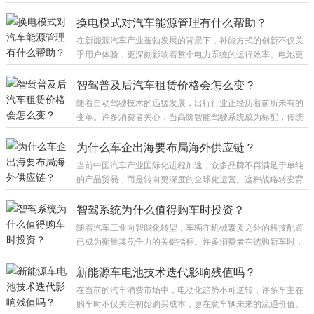
视了目标市场的法律框架与准入机制。合规性是海外运营的基
石，一旦触碰红线，不仅面临巨额罚款，更可能导致产品禁
换电模式对汽车能源管理有什么帮助？
售，甚至影响整个品牌的全球化布局。 不同国家和地区对于汽
在新能源汽车产业蓬勃发展的背景下，补能方式的创新不仅关
车产品的定义存在显著差异，这要求企业必须进行针对性的适
乎用户体验，更深刻影响着整个电力系统的运行效率。电池更
配。欧洲市场尤为关注碳排放与环保标准，例如 WLTP 测试规
换技术作为一种高效的解决方案，其价值远超简单的快速补
程以及欧六排放法规，这对动力系统的调校提出了严苛要求，
能。它将能源补充环节从分散的私人场景转移至专业的运营网
智驾普及后汽车租赁价格会怎么变？
新能源车还需满足电池护照等新兴规定。北美...
络，从而实现了对电能流动与存储的精细化管控，为汽车能源
随着自动驾驶技术的迅猛发展，出行行业正经历着前所未有的
管理带来了多维度的优化。 集中式充电管理是该技术的核心优
变革。许多消费者关心，当高阶智能驾驶系统成为标配，传统
势所在。在传统充电场景中，用户往往根据个人习惯随机充
的租车模式是否会受到冲击，进而影响最终的租赁费用。从产
电，难以兼顾电网负荷与电池最佳状态。而换电站能够通过智
业逻辑来看，技术革新往往伴随着成本结构的重塑，这将直接
为什么车企出海要布局海外供应链？
能电池管理系统，在恒温环境下对电池进行统一维护。...
反映在终端售价上。智能技术的引入不仅仅是功能的叠加，更
当前中国汽车产业国际化进程加速，众多品牌不再满足于单纯
是商业模式的重构。 一方面，智能化有望显著降低人力成本。
的产品贸易，而是转向更深度的全球化运营。这种战略转变背
在传统租赁业务中，车辆调度、交接验证以及部分驾驶服务都
后，蕴含着对全球市场格局的深刻洞察与长远规划。 构建海外
需要人工介入。而具备高阶辅助驾驶能力的车辆，能够优化运
供应体系的核心动因之一在于规避贸易壁垒与降低物流成本。
智驾系统为什么值得购车时投资？
营效率，减少因人为操作失误导致的损耗。特别是...
整车出口往往面临高额关税以及漫长的海运周期，这在价格敏
随着汽车工业向智能化转型，车辆在机械素质之外的科技配置
感型市场中会削弱竞争力。通过在目标市场周边建立零部件配
已成为衡量其竞争力的关键指标。许多消费者在选购新车时，
套网络，企业能够有效利用当地自由贸易协定，减少税费支
往往纠结于是否要为高阶辅助驾驶功能支付额外费用。从长远
出，同时缩短交付周期，提升资金周转效率，从而在终端定价
来看，具备先进感知与决策能力的驾驶辅助系统，不仅能显著
新能源车电池技术迭代影响残值吗？
上获得更大空间。 此外，本地化供应链能显著...
提升行车安全系数，还能极大缓解长途驾驶带来的疲劳感，是
在当前的汽车消费市场中，电动化趋势不可逆转，许多车主在
现代汽车消费中不可忽视的价值点。 安全始终是汽车消费的核
购车时不仅关注初始购买成本，更在意车辆未来的流通价值。
心诉求。传统的被动安全配置只能在事故发生后提供保护，而