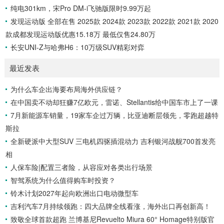
纯电301km，宋Pro DM-i飞驰版限时9.99万起
发现运动版 全部在售 2025款 2024款 2023款 2022款 2021款 2020
款成都发现运动版优惠15.18万 最低仅售24.80万
长安UNI-Z与哈弗H6：10万级SUV精彩对弈
最近发表
为什么车企出海要布局海外供应链？
在中国卖不动却狂赚7亿欧元，雷诺、Stellantis给中国车市上了一课
7月新能源车销量，19家车企过万辆，比亚迪断层领先，零跑超越特
斯拉
全新硬派中大型SUV 三电机四驱插混动力 吉利银河战舰700首发亮
相
人保车险|配置三者险，从容应对各类出行场景
智驾系统为什么值得购车时投资？
铃木计划2027年起向欧洲出口电动微型车
吉利汽车7月持续领跑：四大品牌全线看涨，海外出口再创新高！
致敬全球首款超跑 兰博基尼Revuelto Miura 60° Homage特别版官