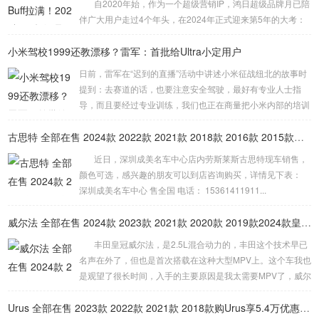
自2020年始，作为一个超级营销IP，鸿日超级品牌月已陪
伴广大用户走过4个年头，在2024年正式迎来第5年的大考：
如何给用户带来“新鲜感”？如何真正让“利”于用户？如何让更
小米驾校1999还教漂移？雷军：首批给Ultra小定用户
多的人开好车？面对这一系列的难题与挑战，2024鸿日超级
品牌月将“好产品”、“好优...
日前，雷军在“迟到的直播”活动中讲述小米征战纽北的故事时
提到：去赛道的话，也要注意安全驾驶，最好有专业人士指
导，而且要经过专业训练，我们也正在商量把小米内部的培训
课程能不能搞成一个驾校，让我们的用户也能够体验。 而小
米驾校计划将为车主提供三项高级驾驶培训课程，包括内部高
古思特 全部在售 2024款 2022款 2021款 2018款 2016款 2015款深圳成美名车中心劳斯莱斯古思特限时优惠 目前503万元起售
级驾驶培训、赛道驾驶培训以及漂移培训。这一计划旨在提升
近日，深圳成美名车中心店内劳斯莱斯古思特现车销售，
车主的驾驶技能，特别是对于那些已经取得驾照但驾驶技术欠
颜色可选，感兴趣的朋友可以到店咨询购买，详情见下表：
佳的人群。但关于培训费用的具体细节，雷军并未在直播中提
深圳成美名车中心 售全国 电话： 15361411911...
及。 此事一出引发网友热议，有人提出...
威尔法 全部在售 2024款 2023款 2021款 2020款 2019款2024款皇冠威尔法全新上市售价多少钱
丰田皇冠威尔法，是2.5L混合动力的，丰田这个技术早已
名声在外了，但也是首次搭载在这种大型MPV上。这个车我也
是观望了很长时间，入手的主要原因是我太需要MPV了，威尔
法有颜值、有空间、又舒适度，还省油，品质也是非常值得信
赖的，我开了这么长时间了，实际上，买MPV追求的就是威尔
Urus 全部在售 2023款 2022款 2021款 2018款购Urus享5.4万优惠 欢迎到店试驾