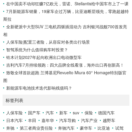
在中国卖不动却狂赚7亿欧元，雷诺、Stellantis给中国车市上了一课
7月新能源车销量，19家车企过万辆，比亚迪断层领先，零跑超越特
斯拉
全新硬派中大型SUV 三电机四驱插混动力 吉利银河战舰700首发亮
相
人保车险|配置三者险，从容应对各类出行场景
智驾系统为什么值得购车时投资？
铃木计划2027年起向欧洲出口电动微型车
吉利汽车7月持续领跑：四大品牌全线看涨，海外出口再创新高！
致敬全球首款超跑 兰博基尼Revuelto Miura 60° Homage特别版官
图
新能源车电池技术迭代影响残值吗？
标签列表
人保车险
国产车
汽车
新车
suv
保险
德国汽车
日本汽车
丰田
嘉年华
汽车导购
汽车产业
越野车
奔驰
第三者商业责任险
奔驰汽车
豪华车
比亚迪
试驾