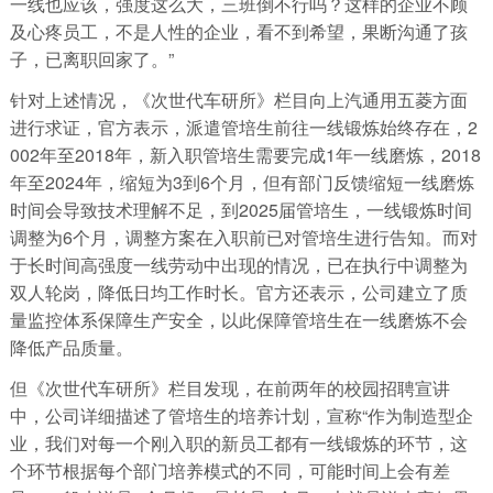
一线也应该，强度这么大，三班倒不行吗？这样的企业不顾
及心疼员工，不是人性的企业，看不到希望，果断沟通了孩
子，已离职回家了。”
针对上述情况，《次世代车研所》栏目向上汽通用五菱方面
进行求证，官方表示，派遣管培生前往一线锻炼始终存在，2
002年至2018年，新入职管培生需要完成1年一线磨炼，2018
年至2024年，缩短为3到6个月，但有部门反馈缩短一线磨炼
时间会导致技术理解不足，到2025届管培生，一线锻炼时间
调整为6个月，调整方案在入职前已对管培生进行告知。而对
于长时间高强度一线劳动中出现的情况，已在执行中调整为
双人轮岗，降低日均工作时长。官方还表示，公司建立了质
量监控体系保障生产安全，以此保障管培生在一线磨炼不会
降低产品质量。
但《次世代车研所》栏目发现，在前两年的校园招聘宣讲
中，公司详细描述了管培生的培养计划，宣称“作为制造型企
业，我们对每一个刚入职的新员工都有一线锻炼的环节，这
个环节根据每个部门培养模式的不同，可能时间上会有差