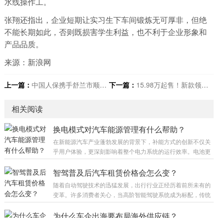
水线操作工。
张翔还指出，企业短期让实习生下车间锻炼无可厚非，但绝
不能长期如此，否则既损害学生利益，也不利于企业形象和
产品品质。
来源：新浪网
上一篇：
中国人保携手舒兰市顺通汽车线上嘉年华
下一篇：
15.98万起售！新款领克08 EM-P续航性能智驾三杀
相关阅读
换电模式对汽车能源管理有什么帮助？
在新能源汽车产业蓬勃发展的背景下，补能方式的创新不仅关
乎用户体验，更深刻影响着整个电力系统的运行效率。电池更
换技术作为一种高效的解决方案，其价值远超简单的快速补
能。它将能源补充环节从分散的私人场景转移至专业的运营网
智驾普及后汽车租赁价格会怎么变？
络，从而实现了对电能流动与存储的精细化管控，为汽车能源
随着自动驾驶技术的迅猛发展，出行行业正经历着前所未有的
管理带来了多维度的优化。 集中式充电管理是该技术的核心优
变革。许多消费者关心，当高阶智能驾驶系统成为标配，传统
势所在。在传统充电场景中，用户往往根据个人习惯随机充
的租车模式是否会受到冲击，进而影响最终的租赁费用。从产
电，难以兼顾电网负荷与电池最佳状态。而换电站能够通过智
业逻辑来看，技术革新往往伴随着成本结构的重塑，这将直接
为什么车企出海要布局海外供应链？