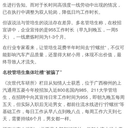
生进行告知。而对于长时间高强度一线劳动中出现的情况，
已在执行中调整为双人轮岗，降低日均工作时长。
但该说法与管培生的说法存在差异。多名管培生称，在校招
宣讲中，企业宣传的是955工作时长（早九到晚五，一周5
天），一线磨炼时间为1-3个月。
在行业专家看来，让管培生花费半年时间去“拧螺丝”，不仅可
能影响汽车产品质量，还显得大材小用，体现不出价值，最
终导致人才流失。
名校管培生集体吐槽“被骗了”
《次世代车研所》栏目从知情人士获悉，位于广西柳州的上
汽通用五菱今年校招加入近800名国内985、211大学管培
生，在招聘中向其宣传日常工作时间为955，即朝九晚五每周
五天，但实际入职后无论男女，都前往流水线进行“拧螺丝”等
基础工作，每日工作从早八点到晚八点，每周工作六天到七
天，需要持续6个月，男女都一样。