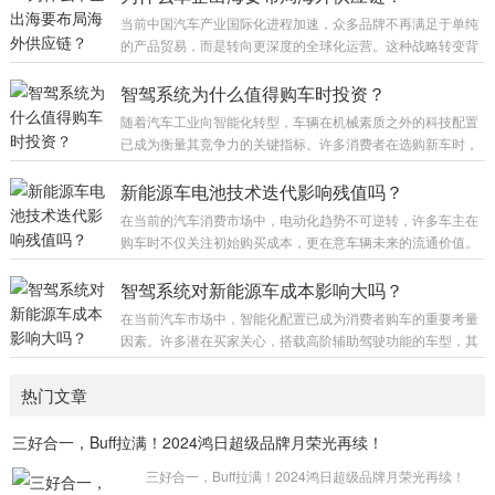
能电池管理系统，在恒温环境下对电池进行统一维护。...
反映在终端售价上。智能技术的引入不仅仅是功能的叠加，更
当前中国汽车产业国际化进程加速，众多品牌不再满足于单纯
是商业模式的重构。 一方面，智能化有望显著降低人力成本。
的产品贸易，而是转向更深度的全球化运营。这种战略转变背
在传统租赁业务中，车辆调度、交接验证以及部分驾驶服务都
后，蕴含着对全球市场格局的深刻洞察与长远规划。 构建海外
需要人工介入。而具备高阶辅助驾驶能力的车辆，能够优化运
供应体系的核心动因之一在于规避贸易壁垒与降低物流成本。
智驾系统为什么值得购车时投资？
营效率，减少因人为操作失误导致的损耗。特别是...
整车出口往往面临高额关税以及漫长的海运周期，这在价格敏
随着汽车工业向智能化转型，车辆在机械素质之外的科技配置
感型市场中会削弱竞争力。通过在目标市场周边建立零部件配
已成为衡量其竞争力的关键指标。许多消费者在选购新车时，
套网络，企业能够有效利用当地自由贸易协定，减少税费支
往往纠结于是否要为高阶辅助驾驶功能支付额外费用。从长远
出，同时缩短交付周期，提升资金周转效率，从而在终端定价
来看，具备先进感知与决策能力的驾驶辅助系统，不仅能显著
新能源车电池技术迭代影响残值吗？
上获得更大空间。 此外，本地化供应链能显著...
提升行车安全系数，还能极大缓解长途驾驶带来的疲劳感，是
在当前的汽车消费市场中，电动化趋势不可逆转，许多车主在
现代汽车消费中不可忽视的价值点。 安全始终是汽车消费的核
购车时不仅关注初始购买成本，更在意车辆未来的流通价值。
心诉求。传统的被动安全配置只能在事故发生后提供保护，而
电池作为核心部件，其技术更新速度直接关联着整车的贬值速
智能驾驶系统则侧重于事前预防。通过雷达、摄像头等多传感
率。当新一代电池具备更高能量密度或更快充电效率时，旧款
智驾系统对新能源车成本影响大吗？
器融合，车辆能够实时监测周围环境，在驾驶员分...
车型的市场竞争力会迅速下降，从而导致二手估价走低。这种
在当前汽车市场中，智能化配置已成为消费者购车的重要考量
现象在科技属性较强的消费品领域尤为常见，汽车也不例外，
因素。许多潜在买家关心，搭载高阶辅助驾驶功能的车型，其
技术红利往往伴随着旧资产的快速折旧。 技术迭代带来的“背
整车价格是否因此显著上涨。事实上，智能驾驶技术的引入确
刺”效应主要体现在续航能力和补能效率上。早期车型可能续航
实会对车辆的整体制造成本产生实质性影响，主要体现在硬件
热门文章
仅为 400 公里，而新款普遍突破 700...
堆料与研发投入两个方面，这直接关系到底盘电子架构的复杂
程度。 硬件层面，感知元件如激光雷达、高像素摄像头以及毫
​三好合一，Buff拉满！2024鸿日超级品牌月荣光再续！
米波雷达的数量增加，直接推高了物料清单成本。同时，大算
力芯片作为决策中心，其单价也远高于传统分布式控制器。例
三好合一，Buff拉满！2024鸿日超级品牌月荣光再续！
如，一颗高性能智驾芯片的价格可能高达数百美元...