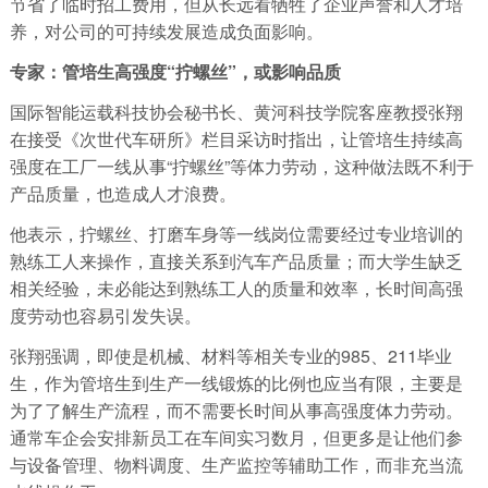
节省了临时招工费用，但从长远看牺牲了企业声誉和人才培
养，对公司的可持续发展造成负面影响。
专家：管培生高强度“拧螺丝”，或影响品质
国际智能运载科技协会秘书长、黄河科技学院客座教授张翔
在接受《次世代车研所》栏目采访时指出，让管培生持续高
强度在工厂一线从事“拧螺丝”等体力劳动，这种做法既不利于
产品质量，也造成人才浪费。
他表示，拧螺丝、打磨车身等一线岗位需要经过专业培训的
熟练工人来操作，直接关系到汽车产品质量；而大学生缺乏
相关经验，未必能达到熟练工人的质量和效率，长时间高强
度劳动也容易引发失误。
张翔强调，即使是机械、材料等相关专业的985、211毕业
生，作为管培生到生产一线锻炼的比例也应当有限，主要是
为了了解生产流程，而不需要长时间从事高强度体力劳动。
通常车企会安排新员工在车间实习数月，但更多是让他们参
与设备管理、物料调度、生产监控等辅助工作，而非充当流