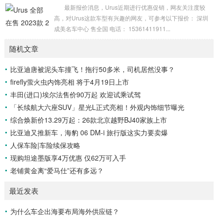
法这种豪华的舒适度。 动力方面，皇...
最新报价消息，Urus近期进行优惠促销，网友关注度较
高，对Urus这款车型有兴趣的网友，可参考以下报价： 深圳
成美名车中心 售全国 电话： 15361411911...
随机文章
比亚迪唐被泥头车撞飞！拖行50多米，司机居然没事？
firefly萤火虫内饰亮相 将于4月19日上市
丰田(进口)埃尔法售价90万起 欢迎试乘试驾
「长续航大六座SUV」星光L正式亮相！外观内饰细节曝光
综合焕新价13.29万起：26款北京越野BJ40家族上市
比亚迪又推新车，海豹 06 DM-i 旅行版这实力要卖爆
人保车险|车险续保攻略
现购坦途墨版享4万优惠 仅62万可入手
老铺黄金离“爱马仕”还有多远？
最近发表
为什么车企出海要布局海外供应链？