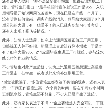
还有当事人提到，“并不是全部都打螺丝，但都在流水线上干
活”。管培生们指出：“最早校招时宣传就说工作是955，入职
后领导最开始说两周吃苦锻炼，现在已经在产线一个月了，
没有听到任何轮岗、调离产线的消息，领导给大家画了6个月
后分岗的大饼，有一些受不了的人已经离职复习打算考研，
还有人出现了受伤等情况。”
此外，知情人士透露，如今上汽通用五菱正值工厂用工期，
但熟练工人并不好招。新经理上台后进行降本增效，于是才
有了如今大量985、211应届毕业生进工厂打螺丝，参与流水
线长时间作业的情况。
不少管培生对此产生质疑，认为上汽通用五菱想通过高强度
工作逼走一些学生，或者以此来填补短期用工荒。
“感觉被欺骗了。”多位管培生都表达了类似的观点。还有人表
示：“车间工作强度过高，六个月的时间，要在车间12小时两
班倒流水线，管培生还不好跑，不少人已经产生了迷茫”。
此外，还有家长表达了不满：“企业要锻炼人完全可以，下沉